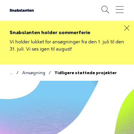
Gå
til
Snabslanten
hovedindhold
Snabslanten holder sommerferie
Vi holder lukket for ansøgninger fra den 1. juli til den
31. juli. Vi ses igen til august!
Ansøgning
Tidligere støttede projekter
Brødkrumme
Tidligere
støttede
projekter