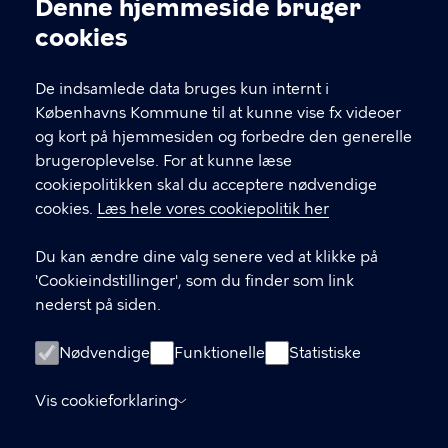
Denne hjemmeside bruger
Cookieindstillinger
KONTAKTINFORMATIONER
cookies
snabslanten@kk.dk
De indsamlede data bruges kun internt i
Københavns Kommune til at kunne vise fx videoer
29412671
og kort på hjemmesiden og forbedre den generelle
brugeroplevelse. For at kunne læse
Telefonens åbningstider
cookiepolitikken skal du acceptere nødvendige
Tirsdag: 10-17
cookies.
Læs hele vores cookiepolitik her
Onsdag: 10-15
Torsdag: 10-15
Du kan ændre dine valg senere ved at klikke på
'Cookieindstillinger', som du finder som link
Københavns Kommune
nederst på siden.
Kultur- og Fritidsforvaltningen
Nyropsgade 3, 3. sal
Nødvendige
Funktionelle
Statistiske
1602 København V
Vis cookieforklaring
LINKS