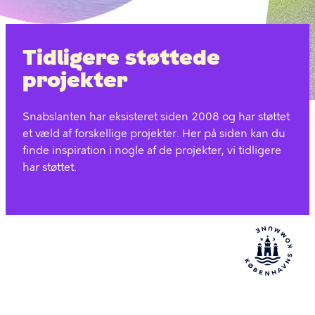
Tidligere støttede
projekter
Snabslanten har eksisteret siden 2008 og har støttet
et væld af forskellige projekter. Her på siden kan du
finde inspiration i nogle af de projekter, vi tidligere
har støttet.