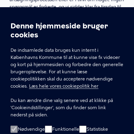
spørgsmål er forkerte, og vi sidder klar fra tirsdag til
torsdag.
Denne hjemmeside bruger
Cookieindstillinger
KONTAKTINFORMATIONER
cookies
snabslanten@kk.dk
De indsamlede data bruges kun internt i
Københavns Kommune til at kunne vise fx videoer
29412671
og kort på hjemmesiden og forbedre den generelle
brugeroplevelse. For at kunne læse
Telefonens åbningstider
cookiepolitikken skal du acceptere nødvendige
Tirsdag: 10-17
cookies.
Læs hele vores cookiepolitik her
Onsdag: 10-15
Torsdag: 10-15
Du kan ændre dine valg senere ved at klikke på
'Cookieindstillinger', som du finder som link
Københavns Kommune
nederst på siden.
Kultur- og Fritidsforvaltningen
Nyropsgade 3, 3. sal
Nødvendige
Funktionelle
Statistiske
1602 København V