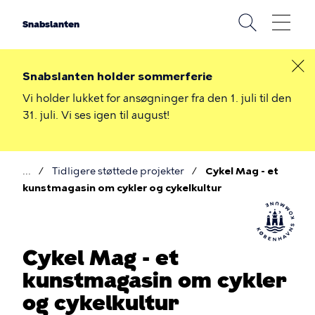
Gå
til
Snabslanten
hovedindhold
Snabslanten holder sommerferie
Vi holder lukket for ansøgninger fra den 1. juli til den
31. juli. Vi ses igen til august!
Tidligere støttede projekter
Cykel Mag - et
Brødkrumme
kunstmagasin om cykler og cykelkultur
Cykel Mag - et
kunstmagasin om cykler
og cykelkultur