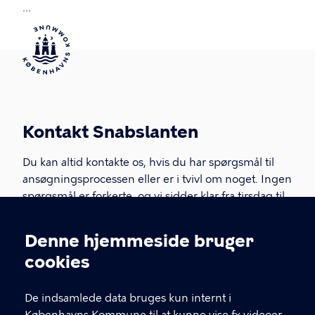
...
Kontakt Snabslanten
Du kan altid kontakte os, hvis du har spørgsmål til
ansøgningsprocessen eller er i tvivl om noget. Ingen
spørgsmål er forkerte, og vi sidder klar fra tirsdag til
torsdag.
Denne hjemmeside bruger
Cookieindstillinger
KONTAKTINFORMATIONER
cookies
snabslanten@kk.dk
De indsamlede data bruges kun internt i