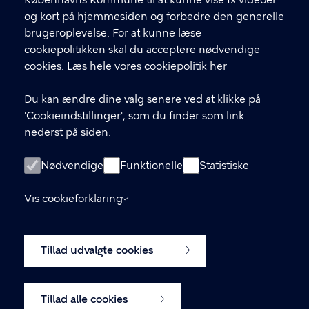
Københavns Kommune til at kunne vise fx videoer
29412671
og kort på hjemmesiden og forbedre den generelle
brugeroplevelse. For at kunne læse
Telefonens åbningstider
cookiepolitikken skal du acceptere nødvendige
Tirsdag: 10-17
cookies.
Læs hele vores cookiepolitik her
Onsdag: 10-15
Torsdag: 10-15
Du kan ændre dine valg senere ved at klikke på
'Cookieindstillinger', som du finder som link
Københavns Kommune
nederst på siden.
Kultur- og Fritidsforvaltningen
Nyropsgade 3, 3. sal
Nødvendige
Funktionelle
Statistiske
1602 København V
Vis cookieforklaring
LINKS
Tilgængelighedserklæring
Tillad udvalgte cookies
Cookiepolitik
Cookieindstillinger
Tillad alle cookies